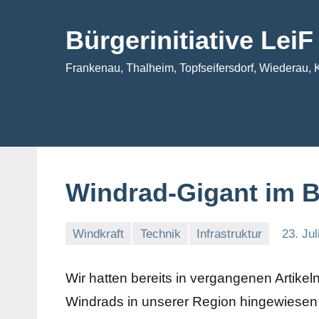
Zum
Inhalt
Bürgerinitiative Lei
springen
Frankenau, Thalheim, Topfseifersdorf, Wiederau, 
Windrad-Gigant im 
Windkraft
Technik
Infrastruktur
23. Jul
Wir hatten bereits in vergangenen Artikel
Windrads in unserer Region hingewiesen 