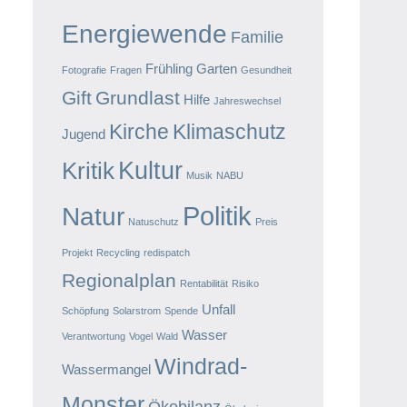
Energiewende
Familie
Frühling
Garten
Fotografie
Fragen
Gesundheit
Gift
Grundlast
Hilfe
Jahreswechsel
Kirche
Klimaschutz
Jugend
Kultur
Kritik
Musik
NABU
Politik
Natur
Natuschutz
Preis
Projekt
Recycling
redispatch
Regionalplan
Rentabilität
Risiko
Unfall
Schöpfung
Solarstrom
Spende
Wasser
Verantwortung
Vogel
Wald
Windrad-
Wassermangel
Monster
Ökobilanz