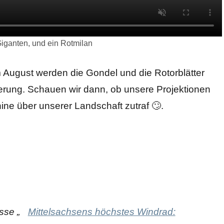
iganten, und ein Rotmilan
Im August werden die Gondel und die Rotorblätter
tierung. Schauen wir dann, ob unsere Projektionen
ne über unserer Landschaft zutraf 🙄.
 der
Topfseifersdorf
Zuwegung von
der neue
– Neugepülzig,
der B107 und
Großkran liegt
 –
mit
Baustelle zum
bereit, ca. 170
rsdorf
„Schweinestall“
Windrad
m, reicht bis zur
B107
sse „
Mittelsachsens höchstes Windrad: