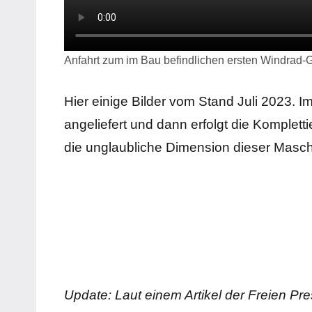
Anfahrt zum im Bau befindlichen ersten Windrad-G
Hier einige Bilder vom Stand Juli 2023. 
angeliefert und dann erfolgt die Komplet
die unglaubliche Dimension dieser Maschi
Blick von der
Blick von
Straße
Straße
Röllingshain –
Wiederau
Blick von der
Claußnitz
Topfseife
B107
Update: Laut einem Artikel der Freien Pre