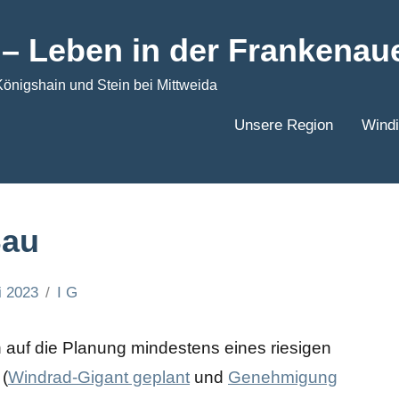
F – Leben in der Frankenau
Königshain und Stein bei Mittweida
Unsere Region
Windi
Bau
i 2023
I G
n auf die Planung mindestens eines riesigen
(
Windrad-Gigant geplant
und
Genehmigung