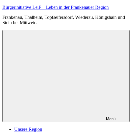
Zum
Bürgerinitiative LeiF – Leben in der Frankenauer Region
Inhalt
Frankenau, Thalheim, Topfseifersdorf, Wiederau, Königshain und
springen
Stein bei Mittweida
Menü
Unsere Region