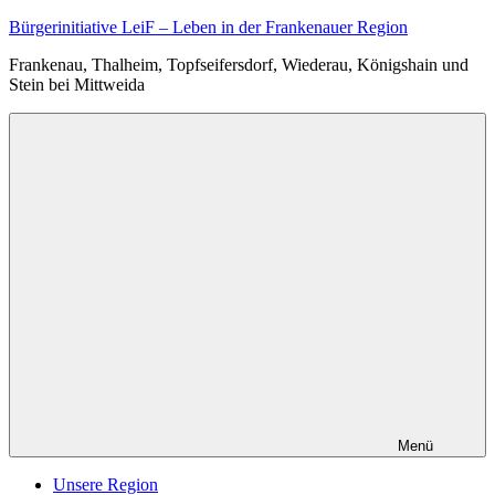
Zum
Bürgerinitiative LeiF – Leben in der Frankenauer Region
Inhalt
Frankenau, Thalheim, Topfseifersdorf, Wiederau, Königshain und
springen
Stein bei Mittweida
Menü
Unsere Region