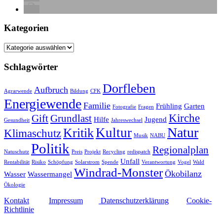
Kategorien
Kategorien
Schlagwörter
Dorfleben
Aufbruch
Agrarwende
Bildung
CFK
Energiewende
Familie
Frühling
Garten
Fotografie
Fragen
Kirche
Gift
Grundlast
Hilfe
Jugend
Gesundheit
Jahreswechsel
Natur
Kultur
Kritik
Klimaschutz
Musik
NABU
Politik
Regionalplan
Natuschutz
Preis
Projekt
Recycling
redispatch
Unfall
Rentabilität
Risiko
Schöpfung
Solarstrom
Spende
Verantwortung
Vogel
Wald
Windrad-Monster
Ökobilanz
Wasser
Wassermangel
Ökologie
Kontakt
Impressum
Datenschutzerklärung
Cookie-
Richtlinie