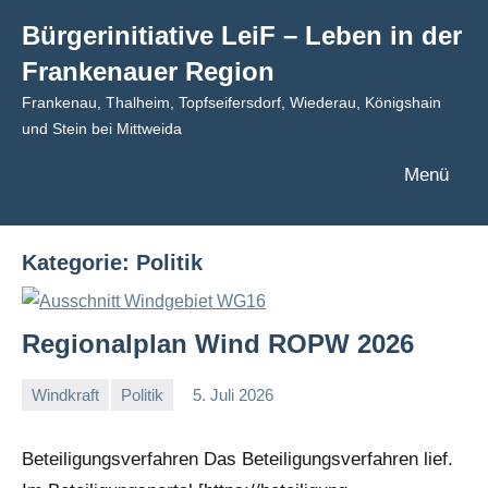
Zum
Bürgerinitiative LeiF – Leben in der
Inhalt
Frankenauer Region
springen
Frankenau, Thalheim, Topfseifersdorf, Wiederau, Königshain
und Stein bei Mittweida
Menü
Kategorie:
Politik
Regionalplan Wind ROPW 2026
Windkraft
Politik
5. Juli 2026
I
G
Beteiligungsverfahren Das Beteiligungsverfahren lief.