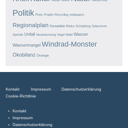
Politik
Preis
Projekt
Recycling
redispatch
Regionalplan
Rentabilität
Risiko
Schöpfung
Solarstrom
Unfall
Wasser
Spende
Verantwortung
Vogel
Wald
Windrad-Monster
Wassermangel
Ökobilanz
Ökologie
Kontakt
Impressum
Datenschutzerklärung
Cookie-Richtlinie
Kontakt
Impressum
Datenschutzerklärung