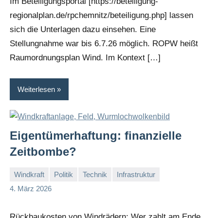
Im Beteiligungsportal [https://beteiligung-
regionalplan.de/rpchemnitz/beteiligung.php] lassen
sich die Unterlagen dazu einsehen. Eine
Stellungnahme war bis 6.7.26 möglich. ROPW heißt
Raumordnungsplan Wind. Im Kontext […]
Weiterlesen
Eigentümerhaftung: finanzielle
Zeitbombe?
Windkraft
Politik
Technik
Infrastruktur
admin
4. März 2026
Rückbaukosten von Windrädern: Wer zahlt am Ende