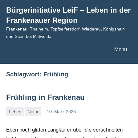
Zum
Bürgerinitiative LeiF – Leben in der
Inhalt
Frankenauer Region
springen
Frankenau, Thalheim, Topfseifersdorf, Wiederau, Königshain
und Stein bei Mittweida
Menü
Schlagwort:
Frühling
Frühling in Frankenau
Leben
Natur
10. März 2026
admin
Eben noch glitten Langläufer über die verschneiten