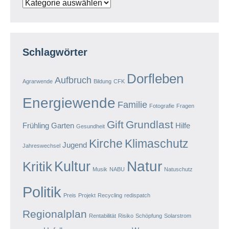
Kategorien
Schlagwörter
Dorfleben
Aufbruch
Agrarwende
Bildung
CFK
Energiewende
Familie
Fotografie
Fragen
Gift
Grundlast
Frühling
Garten
Hilfe
Gesundheit
Kirche
Klimaschutz
Jugend
Jahreswechsel
Natur
Kultur
Kritik
Musik
NABU
Natuschutz
Politik
Preis
Projekt
Recycling
redispatch
Regionalplan
Rentabilität
Risiko
Schöpfung
Solarstrom