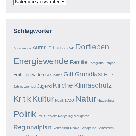
Kategorien
Schlagwörter
Dorfleben
Aufbruch
Agrarwende
Bildung
CFK
Energiewende
Familie
Fotografie
Fragen
Gift
Grundlast
Frühling
Garten
Hilfe
Gesundheit
Kirche
Klimaschutz
Jugend
Jahreswechsel
Natur
Kultur
Kritik
Musik
NABU
Natuschutz
Politik
Preis
Projekt
Recycling
redispatch
Regionalplan
Rentabilität
Risiko
Schöpfung
Solarstrom