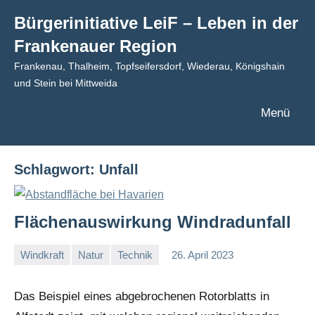
Zum
Bürgerinitiative LeiF – Leben in der
Inhalt
Frankenauer Region
springen
Frankenau, Thalheim, Topfseifersdorf, Wiederau, Königshain
und Stein bei Mittweida
Menü
Schlagwort:
Unfall
Flächenauswirkung Windradunfall
Windkraft
Natur
Technik
26. April 2023
I
G
Das Beispiel eines abgebrochenen Rotorblatts in