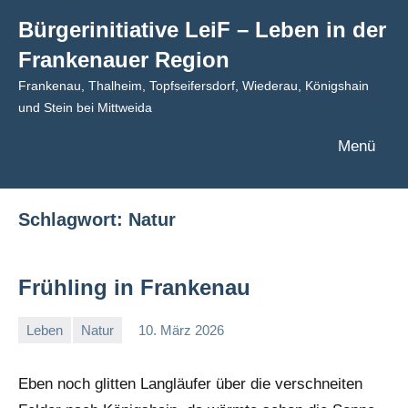
Zum
Bürgerinitiative LeiF – Leben in der
Inhalt
Frankenauer Region
springen
Frankenau, Thalheim, Topfseifersdorf, Wiederau, Königshain
und Stein bei Mittweida
Menü
Schlagwort:
Natur
Frühling in Frankenau
Leben
Natur
10. März 2026
admin
Eben noch glitten Langläufer über die verschneiten