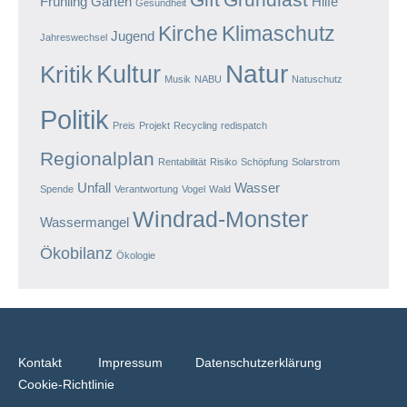
Frühling
Garten
Hilfe
Gesundheit
Kirche
Klimaschutz
Jugend
Jahreswechsel
Natur
Kultur
Kritik
Musik
NABU
Natuschutz
Politik
Preis
Projekt
Recycling
redispatch
Regionalplan
Rentabilität
Risiko
Schöpfung
Solarstrom
Unfall
Wasser
Spende
Verantwortung
Vogel
Wald
Windrad-Monster
Wassermangel
Ökobilanz
Ökologie
Kontakt
Impressum
Datenschutzerklärung
Cookie-Richtlinie