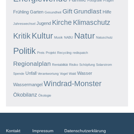
Fotografie
Fragen
Gift
Grundlast
Frühling
Garten
Hilfe
Gesundheit
Kirche
Klimaschutz
Jugend
Jahreswechsel
Natur
Kultur
Kritik
Musik
NABU
Natuschutz
Politik
Preis
Projekt
Recycling
redispatch
Regionalplan
Rentabilität
Risiko
Schöpfung
Solarstrom
Unfall
Wasser
Spende
Verantwortung
Vogel
Wald
Windrad-Monster
Wassermangel
Ökobilanz
Ökologie
Kontakt
Impressum
Datenschutzerklärung