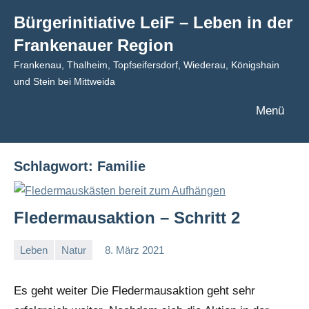
Zum
Bürgerinitiative LeiF – Leben in der
Inhalt
Frankenauer Region
springen
Frankenau, Thalheim, Topfseifersdorf, Wiederau, Königshain
und Stein bei Mittweida
Menü
Schlagwort:
Familie
Fledermausaktion – Schritt 2
Leben
Natur
8. März 2021
I
G
Es geht weiter Die Fledermausaktion geht sehr