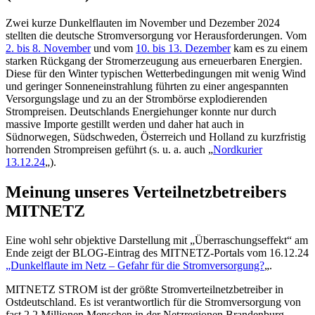
Zwei kurze Dunkelflauten im November und Dezember 2024
stellten die deutsche Stromversorgung vor Herausforderungen. Vom
2. bis 8. November
und vom
10. bis 13. Dezember
kam es zu einem
starken Rückgang der Stromerzeugung aus erneuerbaren Energien.
Diese für den Winter typischen Wetterbedingungen mit wenig Wind
und geringer Sonneneinstrahlung führten zu einer angespannten
Versorgungslage und zu an der Strombörse explodierenden
Strompreisen. Deutschlands Energiehunger konnte nur durch
massive Importe gestillt werden und daher hat auch in
Südnorwegen, Südschweden, Österreich und Holland zu kurzfristig
horrenden Strompreisen geführt (s. u. a. auch „
Nordkurier
13.12.24
„).
Meinung unseres Verteilnetzbetreibers
MITNETZ
Eine wohl sehr objektive Darstellung mit „Überraschungseffekt“ am
Ende zeigt der BLOG-Eintrag des MITNETZ-Portals vom 16.12.24
„Dunkelflaute im Netz – Gefahr für die Stromversorgung?
„.
MITNETZ STROM ist der größte Stromverteilnetzbetreiber in
Ostdeutschland. Es ist verantwortlich für die Stromversorgung von
fast 2,2 Millionen Menschen in der Netzregionen Brandenburg,