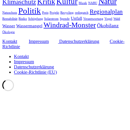
Natur
Kultur
Kritik
Klimaschutz
Musik
NABU
Politik
Regionalplan
Natuschutz
Preis
Projekt
Recycling
redispatch
Unfall
Rentabilität
Risiko
Schöpfung
Solarstrom
Spende
Verantwortung
Vogel
Wald
Windrad-Monster
Ökobilanz
Wasser
Wassermangel
Ökologie
Kontakt
Impressum
Datenschutzerklärung
Cookie-
Richtlinie
Kontakt
Impressum
Datenschutzerklärung
Cookie-Richtlinie (EU)