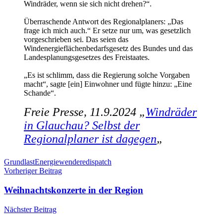
Windräder, wenn sie sich nicht drehen?“.
Überraschende Antwort des Regionalplaners: „Das
frage ich mich auch.“ Er setze nur um, was gesetzlich
vorgeschrieben sei. Das seien das
Windenergieflächenbedarfsgesetz des Bundes und das
Landesplanungsgesetzes des Freistaates.
„Es ist schlimm, dass die Regierung solche Vorgaben
macht“, sagte [ein] Einwohner und fügte hinzu: „Eine
Schande“.
Freie Presse, 11.9.2024 „
Windräder
in Glauchau? Selbst der
Regionalplaner ist dagegen
„
Schlagwörter
Grundlast
Energiewende
redispatch
Beitragsnavigation
Vorheriger Beitrag
Weihnachtskonzerte in der Region
Nächster Beitrag