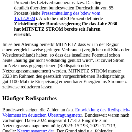
Prozent des Letztverbraucherabsatzes. Das liegt
deutlich über dem bundesweiten Durchschnitt von 55
Prozent (siehe
Pressemitteilung des bdew vom
16.12.2024
). Auch die mit 80 Prozent definierte
Zielstellung der Bundesregierung für das Jahr 2030
hat MITNETZ STROM bereits seit Jahren
erreicht
.
Im selben Atemzug bemerkt MITNETZ dass wir in der Region
einen vergleichsweise geringen Verbrauch (verglichen mit Süd- oder
Westdeutschland) haben, so dass das installierte Potential schon
heute „häufig gar nicht vollständig genutzt wird“. Ist zuviel Strom
im Netz muss gegengesteuert (Redispatch oder
Netzengpassmanagement) werden. MITNETZ STROM musste
2023 im Rahmen des gesetzlich vorgeschriebenen Redispatchings
gut 1100 Mal die Einspeisung erneuerbarer Energien ins Stromnetz
zeitweise reduzieren lassen.
Häufiger Redispatches
Bundesweit steigen die Zahlen an (s.a.
Entwicklung des Redispatch-
Volumens im deutschen Übertragungsnetz
). Bundesweit waren nach
vorläufigen Daten 2024 insgesamt 17’313 Eingriffe zum
Netzengpassmanagement nötig (2023: 15’193, 2022: 12’713,
Quelle:
Netztransparenz.de
). Der Grund sind u.a. fehlender