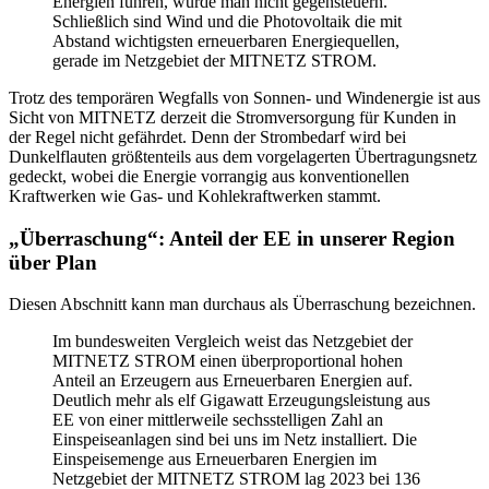
Energien führen, würde man nicht gegensteuern.
Schließlich sind Wind und die Photovoltaik die mit
Abstand wichtigsten erneuerbaren Energiequellen,
gerade im Netzgebiet der MITNETZ STROM.
Trotz des temporären Wegfalls von Sonnen- und Windenergie ist aus
Sicht von MITNETZ derzeit die Stromversorgung für Kunden in
der Regel nicht gefährdet. Denn der Strombedarf wird bei
Dunkelflauten größtenteils aus dem vorgelagerten Übertragungsnetz
gedeckt, wobei die Energie vorrangig aus konventionellen
Kraftwerken wie Gas- und Kohlekraftwerken stammt.
„Überraschung“: Anteil der EE in unserer Region
über Plan
Diesen Abschnitt kann man durchaus als Überraschung bezeichnen.
Im bundesweiten Vergleich weist das Netzgebiet der
MITNETZ STROM einen überproportional hohen
Anteil an Erzeugern aus Erneuerbaren Energien auf.
Deutlich mehr als elf Gigawatt Erzeugungsleistung aus
EE von einer mittlerweile sechsstelligen Zahl an
Einspeiseanlagen sind bei uns im Netz installiert. Die
Einspeisemenge aus Erneuerbaren Energien im
Netzgebiet der MITNETZ STROM lag 2023 bei 136