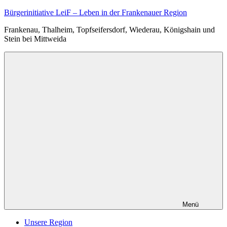
Zum
Bürgerinitiative LeiF – Leben in der Frankenauer Region
Inhalt
Frankenau, Thalheim, Topfseifersdorf, Wiederau, Königshain und
springen
Stein bei Mittweida
Menü
Unsere Region