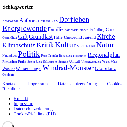
Schlagwörter
Dorfleben
Aufbruch
Agrarwende
Bildung
CFK
Energiewende
Familie
Frühling
Garten
Fotografie
Fragen
Kirche
Gift
Grundlast
Hilfe
Jugend
Gesundheit
Jahreswechsel
Natur
Kultur
Kritik
Klimaschutz
Musik
NABU
Politik
Regionalplan
Natuschutz
Preis
Projekt
Recycling
redispatch
Unfall
Rentabilität
Risiko
Schöpfung
Solarstrom
Spende
Verantwortung
Vogel
Wald
Windrad-Monster
Ökobilanz
Wasser
Wassermangel
Ökologie
Kontakt
Impressum
Datenschutzerklärung
Cookie-
Richtlinie
Kontakt
Impressum
Datenschutzerklärung
Cookie-Richtlinie (EU)