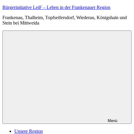
Zum
Bürgerinitiative LeiF – Leben in der Frankenauer Region
Inhalt
Frankenau, Thalheim, Topfseifersdorf, Wiederau, Königshain und
springen
Stein bei Mittweida
Menü
Unsere Region