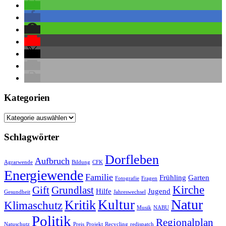
Kategorien
Kategorien
Schlagwörter
Dorfleben
Aufbruch
Agrarwende
Bildung
CFK
Energiewende
Familie
Frühling
Garten
Fotografie
Fragen
Kirche
Gift
Grundlast
Hilfe
Jugend
Gesundheit
Jahreswechsel
Natur
Kultur
Kritik
Klimaschutz
Musik
NABU
Politik
Regionalplan
Natuschutz
Preis
Projekt
Recycling
redispatch