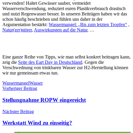
verwenden! Haltet Gewässer sauber, vermeidet
Wasserverschwendung, reduziert euren Plastikverbrauch drastisch
und nutzt Regenwasser besser. In unseren Beiträgen haben wir das
schon häufig beschrieben und fühlen uns daher in der
Argumentation bestärkt:
Wassermangel: „Bis zum letzten Tropfen“
,
Natur(zer)störer
,
Auswirkungen auf die Natur
, …
FND in
FND in
wasserloser
Trockenheit
Frankenau
Frankenau
Teich im
im Frühjahr
im
„Ökopark“
Eine ganze Reihe von Tipps, wie man selbst konkret beitragen kann,
2018
November
in
zeig die
Seite des Eart Day in Deutschland
. Gegen die
2020
Frankenau
Verschwednung von trinkbaren Wasser zur H2-Herstellung können
im Frühjahr
wir nur gemeinsam etwas tun.
2020
Schlagwörter
Wassermangel
Wasser
Beitragsnavigation
Vorheriger Beitrag
Stellungnahme ROPW eingereicht
Nächster Beitrag
Werkstatt Wind zu einseitig?