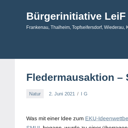
Zum
Inhalt
Bürgerinitiative Lei
springen
Frankenau, Thalheim, Topfseifersdorf, Wiederau, 
Fledermausaktion – S
Natur
2. Juni 2021
I G
Was mit einer Idee zum
EKU-Ideenwettb
SMUL
begann, wurde zu einer überrage