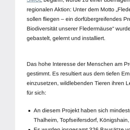
regionalen Aktion: Unter dem Motto „Fle
sollen fliegen – ein dorfübergreifendes Pro
Biodiversität unserer Fledermäuse“ wurd
gebastelt, gelernt und installiert.
Das hohe Interesse der Menschen am Proje
gestimmt. Es resultiert aus dem tiefen Em
einzusetzen, wildlebenden Tieren ihren 
für sich:
An diesem Projekt haben sich mindes
Thalheim, Topfseifersdorf, Königshain,
Es wurden insgesamt 326 Bausätze v