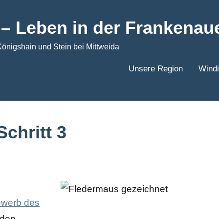
F – Leben in der Frankenau
Königshain und Stein bei Mittweida
Unsere Region
Windi
chritt 3
ewerb des
nden