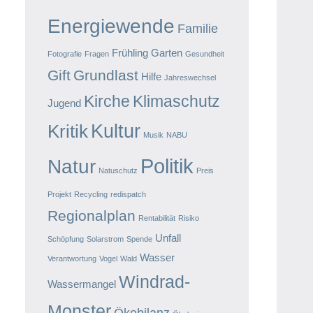
Energiewende
Familie
Frühling
Garten
Fotografie
Fragen
Gesundheit
Gift
Grundlast
Hilfe
Jahreswechsel
Kirche
Klimaschutz
Jugend
Kultur
Kritik
Musik
NABU
Politik
Natur
Natuschutz
Preis
Projekt
Recycling
redispatch
Regionalplan
Rentabilität
Risiko
Unfall
Schöpfung
Solarstrom
Spende
Wasser
Verantwortung
Vogel
Wald
Windrad-
Wassermangel
Monster
Ökobilanz