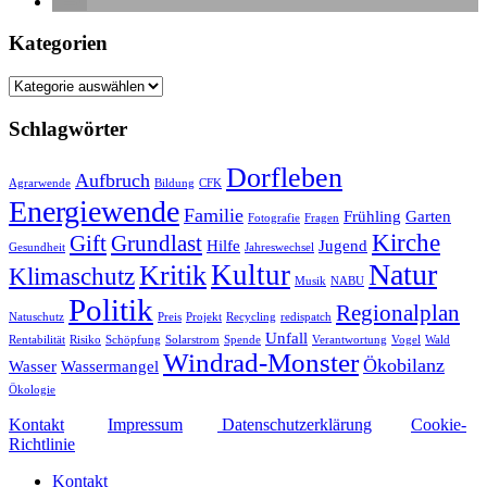
Kategorien
Kategorien
Schlagwörter
Dorfleben
Aufbruch
Agrarwende
Bildung
CFK
Energiewende
Familie
Frühling
Garten
Fotografie
Fragen
Kirche
Gift
Grundlast
Hilfe
Jugend
Gesundheit
Jahreswechsel
Natur
Kultur
Kritik
Klimaschutz
Musik
NABU
Politik
Regionalplan
Natuschutz
Preis
Projekt
Recycling
redispatch
Unfall
Rentabilität
Risiko
Schöpfung
Solarstrom
Spende
Verantwortung
Vogel
Wald
Windrad-Monster
Ökobilanz
Wasser
Wassermangel
Ökologie
Kontakt
Impressum
Datenschutzerklärung
Cookie-
Richtlinie
Kontakt