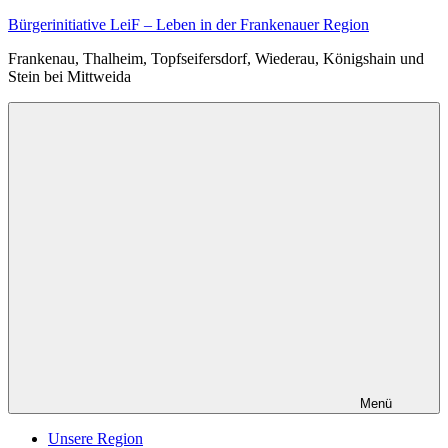
Zum
Bürgerinitiative LeiF – Leben in der Frankenauer Region
Inhalt
Frankenau, Thalheim, Topfseifersdorf, Wiederau, Königshain und
springen
Stein bei Mittweida
Menü
Unsere Region