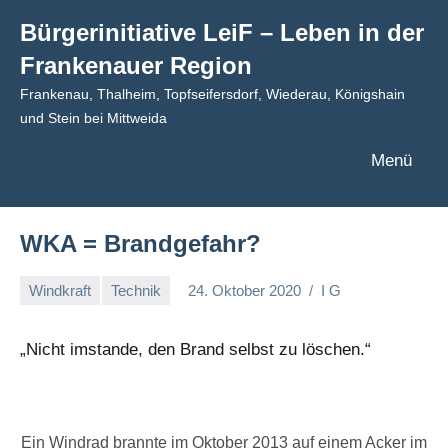
Zum
Bürgerinitiative LeiF – Leben in der
Inhalt
Frankenauer Region
springen
Frankenau, Thalheim, Topfseifersdorf, Wiederau, Königshain
und Stein bei Mittweida
Menü
WKA = Brandgefahr?
Windkraft
Technik
24. Oktober 2020
I G
„Nicht imstande, den Brand selbst zu löschen.“
Ein Windrad brannte im Oktober 2013 auf einem Acker im