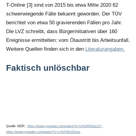
T-Online [3] sind von 2015 bis etwa Mitte 2020 62
schwerwiegende Fälle bekannt geworden. Der TÜV
berichtet von etwa 50 gravierenden Fällen pro Jahr.
Die LVZ schreibt, dass Bürgerinitiativen über 160
Ereignisse ermittelten: vom Ölaustritt bis Arbeitsunfall.
Weitere Quellen finden sich in den
Literaturangaben.
Faktisch unlöschbar
Feldbrand durch Windrad
Feuerwehr muss tatenlos
zusehen
Quelle: NDR ,
https://www.youtube.com/watch?v=Uh42K5sbzZU
,
https://www.youtube.com/watch?v=sYoQ6mS2gss