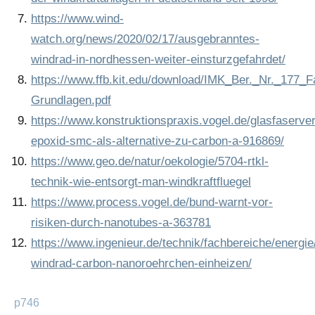
https://www.wind-
watch.org/news/2020/02/17/ausgebranntes-
windrad-in-nordhessen-weiter-einsturzgefahrdet/
https://www.ffb.kit.edu/download/IMK_Ber._Nr._177_F
Grundlagen.pdf
https://www.konstruktionspraxis.vogel.de/glasfaserve
epoxid-smc-als-alternative-zu-carbon-a-916869/
https://www.geo.de/natur/oekologie/5704-rtkl-
technik-wie-entsorgt-man-windkraftfluegel
https://www.process.vogel.de/bund-warnt-vor-
risiken-durch-nanotubes-a-363781
https://www.ingenieur.de/technik/fachbereiche/energi
windrad-carbon-nanoroehrchen-einheizen/
p746