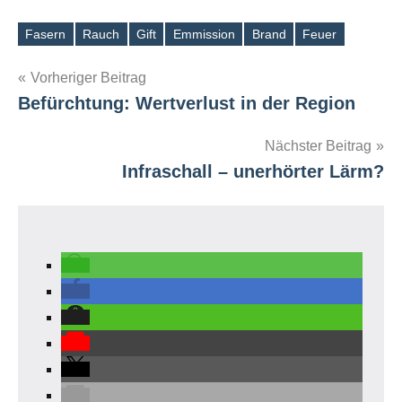
Fasern
Rauch
Gift
Emmission
Brand
Feuer
Schlagwörter
Beitragsnavigation
Vorheriger Beitrag
Befürchtung: Wertverlust in der Region
Nächster Beitrag
Infraschall – unerhörter Lärm?