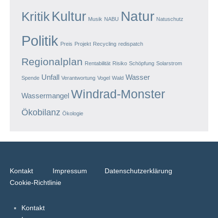
Natur
Kultur
Kritik
Musik
NABU
Natuschutz
Politik
Preis
Projekt
Recycling
redispatch
Regionalplan
Rentabilität
Risiko
Schöpfung
Solarstrom
Unfall
Wasser
Spende
Verantwortung
Vogel
Wald
Windrad-Monster
Wassermangel
Ökobilanz
Ökologie
Kontakt
Impressum
Datenschutzerklärung
Cookie-Richtlinie
Kontakt