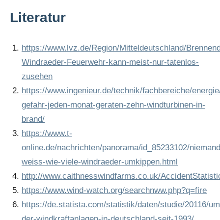
Literatur
https://www.lvz.de/Region/Mitteldeutschland/Brennen
Windraeder-Feuerwehr-kann-meist-nur-tatenlos-
zusehen
https://www.ingenieur.de/technik/fachbereiche/energie
gefahr-jeden-monat-geraten-zehn-windturbinen-in-
brand/
https://www.t-
online.de/nachrichten/panorama/id_85233102/niemand
weiss-wie-viele-windraeder-umkippen.html
http://www.caithnesswindfarms.co.uk/AccidentStatist
https://www.wind-watch.org/searchnww.php?q=fire
https://de.statista.com/statistik/daten/studie/20116/u
der-windkraftanlagen-in-deutschland-seit-1993/