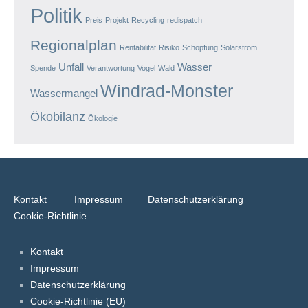
Politik
Preis
Projekt
Recycling
redispatch
Regionalplan
Rentabilität
Risiko
Schöpfung
Solarstrom
Unfall
Wasser
Spende
Verantwortung
Vogel
Wald
Windrad-Monster
Wassermangel
Ökobilanz
Ökologie
Kontakt
Impressum
Datenschutzerklärung
Cookie-Richtlinie
Kontakt
Impressum
Datenschutzerklärung
Cookie-Richtlinie (EU)