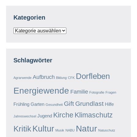
Kategorien
Kategorien
Schlagwörter
Dorfleben
Aufbruch
Agrarwende
Bildung
CFK
Energiewende
Familie
Fotografie
Fragen
Gift
Grundlast
Frühling
Garten
Hilfe
Gesundheit
Kirche
Klimaschutz
Jugend
Jahreswechsel
Natur
Kultur
Kritik
Musik
NABU
Natuschutz