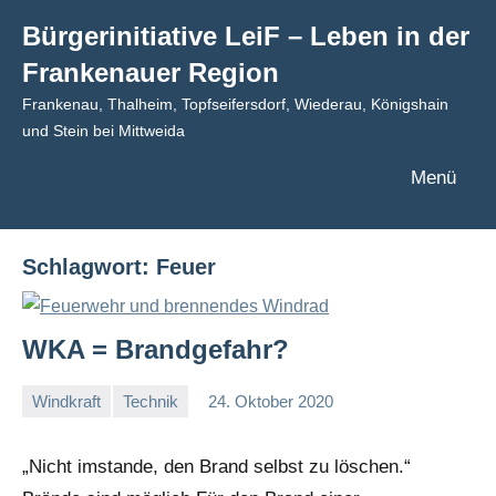
Zum
Bürgerinitiative LeiF – Leben in der
Inhalt
Frankenauer Region
springen
Frankenau, Thalheim, Topfseifersdorf, Wiederau, Königshain
und Stein bei Mittweida
Menü
Schlagwort:
Feuer
WKA = Brandgefahr?
Windkraft
Technik
24. Oktober 2020
I
G
„Nicht imstande, den Brand selbst zu löschen.“