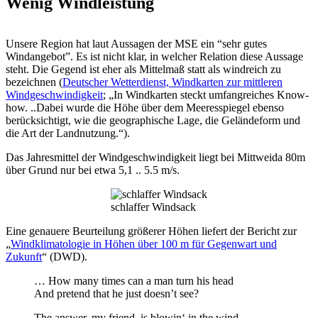
Wenig Windleistung
Unsere Region hat laut Aussagen der MSE ein “sehr gutes
Windangebot”. Es ist nicht klar, in welcher Relation diese Aussage
steht. Die Gegend ist eher als Mittelmaß statt als windreich zu
bezeichnen (
Deutscher Wetterdienst, Windkarten zur mittleren
Windgeschwindigkeit
; „In Windkarten steckt umfangreiches Know-
how. ..Dabei wurde die Höhe über dem Meeresspiegel ebenso
berücksichtigt, wie die geographische Lage, die Geländeform und
die Art der Landnutzung.“).
Das Jahresmittel der Windgeschwindigkeit liegt bei Mittweida 80m
über Grund nur bei etwa 5,1 .. 5.5 m/s.
schlaffer Windsack
Eine genauere Beurteilung größerer Höhen liefert der Bericht zur
„
Windklimatologie in Höhen über 100 m für Gegenwart und
Zukunft
“ (DWD).
… How many times can a man turn his head
And pretend that he just doesn’t see?
The answer, my friend, is blowin‘ in the wind