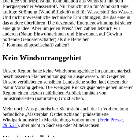
Die Idee von MSE ist die Kombination aus Windkraft mit dem
Energiespeicher Wasserstoff. Nur braucht man für Windkraft eine
kräftige Strömung (Windhöffigkeit) und für Wasserstoff das Wasser.
Und nicht unwesentliche technische Einrichtungen, die das eine in
das andere überführen. Die dezentrale Energiegewinnung ist sicher
eine gute Idee. Aber um jeden Preis? Den zahlen letztlich wir
anderen (Natur, Einwohnerinnen und Einwohner, auf Gewinn
hoffende Genossenschafter) als die Betreiber
(=Kommanditgesellschaft) zahlen?
Kein Windvorranggebiet
Unsere Region hatte keine Windvorranggebiete im parlamentarisch
beschlossenen Flächennutzungsplan ausgewiesen. Im Gegenteil.
Unsere verbliebenen sensiblen Landstriche sollen laut diesem der
Natur Vorrang geben. Die wenigen Rückzugsgebiete geben unserer
Region einen letzten natürlichen Anblick inmitten von
industrialisierten (naturtoten) Großflächen.
Mehr noch: Aus planerischer Sicht sieht auch der in Vorbereitung
befindliche „Masterplan Ostdeutschland“ prädestinierte
Windparkindustrie in Mecklenburg-Vorpommern (
Freie Presse,
29.5.21
), aber nicht in Sachsen oder Mittelsachsen.