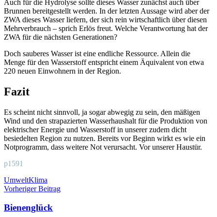
Auch für die Hydrolyse sollte dieses Wasser zunächst auch über
Brunnen bereitgestellt werden. In der letzten Aussage wird aber der
ZWA dieses Wasser liefern, der sich rein wirtschaftlich über diesen
Mehrverbrauch – sprich Erlös freut. Welche Verantwortung hat der
ZWA für die nächsten Generationen?
Doch sauberes Wasser ist eine endliche Ressource. Allein die
Menge für den Wasserstoff entspricht einem Äquivalent von etwa
220 neuen Einwohnern in der Region.
Fazit
Es scheint nicht sinnvoll, ja sogar abwegig zu sein, den mäßigen
Wind und den strapazierten Wasserhaushalt für die Produktion von
elektrischer Energie und Wasserstoff in unserer zudem dicht
besiedelten Region zu nutzen. Bereits vor Beginn wirkt es wie ein
Notprogramm, dass weitere Not verursacht. Vor unserer Haustür.
p1591
Schlagwörter
Umwelt
Klima
Beitragsnavigation
Vorheriger Beitrag
Bienenglück