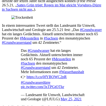
defizite der letzen Jahre nicht ausgleichen können (Freie Presse
26.5.21, „
Sattes Grün trügt: Regen im Mai gleicht Vorjahres-Dürre
in Sachsen nicht aus
„).
In einem interessanten Tweet stellt das Landesamt für Umwelt,
Landwirtschaft und Geologie am 25.5.21 fest: „Das
#Grundwasser
hat ein langes Gedächtnis. Aktuell unterschreiten immer noch 65
Prozent der
#Messstellen
in
#Sachsen
den monatstypischen
#Grundwasserstand
um 42 Zentimeter.“
Das
#Grundwasser
hat ein langes
Gedächtnis. Aktuell unterschreiten immer
noch 65 Prozent der
#Messstellen
in
#Sachsen
den monatstypischen
#Grundwasserstand
um 42 Zentimeter.
Mehr Informationen zum
#Wasserhaushalt
👉
https://t.co/0fYBOWC2pR
#Grundwasserdürre
pic.twitter.com/3xTPGtOTkr
— Landesamt für Umwelt, Landwirtschaft
und Geologie (@LfULG)
May 25, 2021