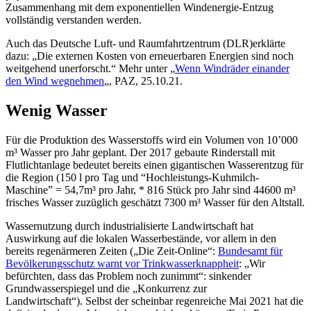
Zusammenhang mit dem exponentiellen Windenergie-Entzug
vollständig verstanden werden.
Auch das Deutsche Luft- und Raumfahrtzentrum (DLR)erklärte
dazu: „Die externen Kosten von erneuerbaren Energien sind noch
weitgehend unerforscht.“ Mehr unter „
Wenn Windräder einander
den Wind wegnehmen
„, PAZ, 25.10.21.
Wenig Wasser
Für die Produktion des Wasserstoffs wird ein Volumen von 10’000
m³ Wasser pro Jahr geplant. Der 2017 gebaute Rinderstall mit
Flutlichtanlage bedeutet bereits einen gigantischen Wasserentzug für
die Region (150 l pro Tag und “Hochleistungs-Kuhmilch-
Maschine” = 54,7m³ pro Jahr, * 816 Stück pro Jahr sind 44600 m³
frisches Wasser zuzüglich geschätzt 7300 m³ Wasser für den Altstall.
Wassernutzung durch industrialisierte Landwirtschaft hat
Auswirkung auf die lokalen Wasserbestände, vor allem in den
bereits regenärmeren Zeiten („Die Zeit-Online“:
Bundesamt für
Bevölkerungsschutz warnt vor Trinkwasserknappheit
: „Wir
befürchten, dass das Problem noch zunimmt“: sinkender
Grundwasserspiegel und die „Konkurrenz zur
Landwirtschaft“). Selbst der scheinbar regenreiche Mai 2021 hat die