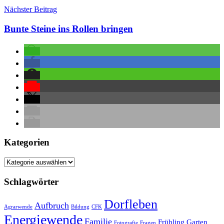
Nächster Beitrag
Bunte Steine ins Rollen bringen
Kategorien
Kategorien
Schlagwörter
Dorfleben
Aufbruch
Agrarwende
Bildung
CFK
Energiewende
Familie
Frühling
Garten
Fotografie
Fragen