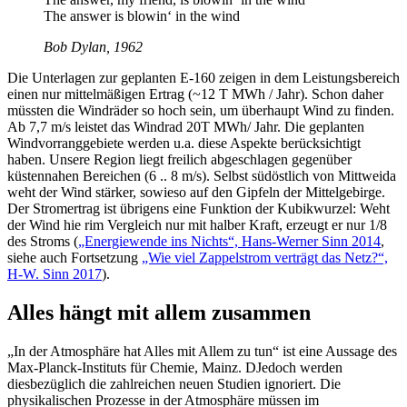
The answer is blowin‘ in the wind
Bob Dylan, 1962
Die Unterlagen zur geplanten E-160 zeigen in dem Leistungsbereich
einen nur mittelmäßigen Ertrag (~12 T MWh / Jahr). Schon daher
müssten die Windräder so hoch sein, um überhaupt Wind zu finden.
Ab 7,7 m/s leistet das Windrad 20T MWh/ Jahr. Die geplanten
Windvorranggebiete werden u.a. diese Aspekte berücksichtigt
haben. Unsere Region liegt freilich abgeschlagen gegenüber
küstennahen Bereichen (6 .. 8 m/s). Selbst südöstlich von Mittweida
weht der Wind stärker, sowieso auf den Gipfeln der Mittelgebirge.
Der Stromertrag ist übrigens eine Funktion der Kubikwurzel: Weht
der Wind hie rim Vergleich nur mit halber Kraft, erzeugt er nur 1/8
des Stroms (
„Energiewende ins Nichts“, Hans-Werner Sinn 2014
,
siehe auch Fortsetzung
„Wie viel Zappelstrom verträgt das Netz?“,
H-W. Sinn 2017
).
Alles hängt mit allem zusammen
„In der Atmosphäre hat Alles mit Allem zu tun“ ist eine Aussage des
Max-Planck-Instituts für Chemie, Mainz. DJedoch werden
diesbezüglich die zahlreichen neuen Studien ignoriert. Die
physikalischen Prozesse in der Atmosphäre müssen im