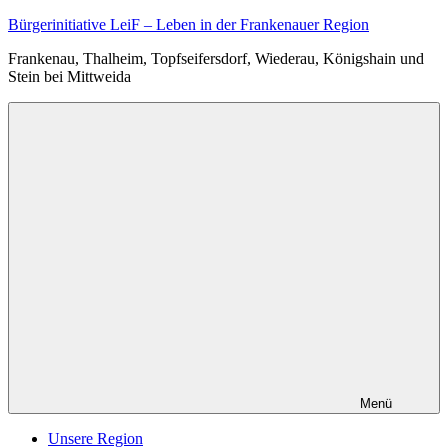
Zum
Bürgerinitiative LeiF – Leben in der Frankenauer Region
Inhalt
Frankenau, Thalheim, Topfseifersdorf, Wiederau, Königshain und
springen
Stein bei Mittweida
Menü
Unsere Region