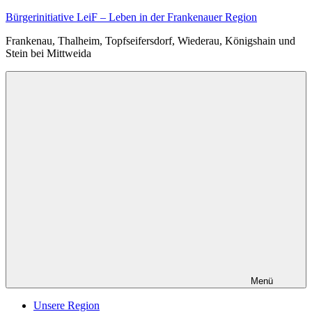
Zum
Bürgerinitiative LeiF – Leben in der Frankenauer Region
Inhalt
Frankenau, Thalheim, Topfseifersdorf, Wiederau, Königshain und
springen
Stein bei Mittweida
Menü
Unsere Region