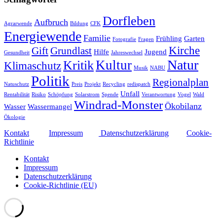
Dorfleben
Aufbruch
Agrarwende
Bildung
CFK
Energiewende
Familie
Frühling
Garten
Fotografie
Fragen
Kirche
Gift
Grundlast
Hilfe
Jugend
Gesundheit
Jahreswechsel
Natur
Kultur
Kritik
Klimaschutz
Musik
NABU
Politik
Regionalplan
Natuschutz
Preis
Projekt
Recycling
redispatch
Unfall
Rentabilität
Risiko
Schöpfung
Solarstrom
Spende
Verantwortung
Vogel
Wald
Windrad-Monster
Ökobilanz
Wasser
Wassermangel
Ökologie
Kontakt
Impressum
Datenschutzerklärung
Cookie-
Richtlinie
Kontakt
Impressum
Datenschutzerklärung
Cookie-Richtlinie (EU)