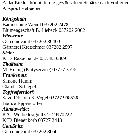
Anlaufstellen könnt ihr die gewünschten Schätze nach vorheriger
Absprache abgeben.
Königshain
:
Baumschule Wendt 037202 2478
Blumengeschäft B. Lieback 037202 2002
Wiederau
:
Gemeindeamt 037202 80400
Gärtnerei Kretschmer 037202 2597
Stein
:
KiTa Rasselbande 037383 6369
Thalheim
:
M. Heinig (Partyservice) 03727 3596
Frankenau
:
Simone Hamm
Claudia Schlegel
Topfseifersdorf
:
Savo Frisuren S. Vogel 03727 998536
Bianca Eppendörfer
Altmittweida
:
KAT Werbedesign 03727 9970222
KiTa Bienenkorb 03727 2443
Claußnitz
:
Gemeindeamt 037202 8060