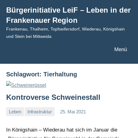
Zum
Bürgerinitiative LeiF – Leben in der
Inhalt
Frankenauer Region
springen
Frankenau, Thalheim, Topfseifersdorf, Wiederau, Königshain
und Stein bei Mittweida
Menü
Schlagwort:
Tierhaltung
Kontroverse Schweinestall
Leben
Infrastruktur
25. Mai 2021
I
G
In Königshain – Wiederau hat sich im Januar die