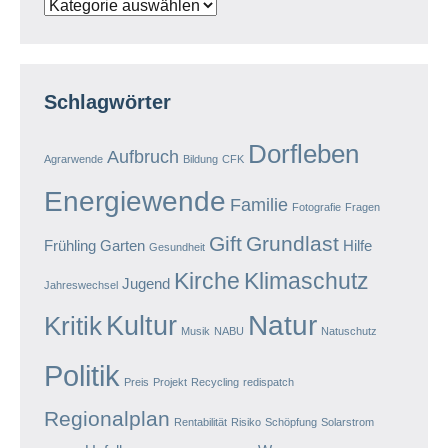
Kategorien
Schlagwörter
Dorfleben
Aufbruch
Agrarwende
Bildung
CFK
Energiewende
Familie
Fotografie
Fragen
Gift
Grundlast
Frühling
Garten
Hilfe
Gesundheit
Kirche
Klimaschutz
Jugend
Jahreswechsel
Natur
Kultur
Kritik
Musik
NABU
Natuschutz
Politik
Preis
Projekt
Recycling
redispatch
Regionalplan
Rentabilität
Risiko
Schöpfung
Solarstrom