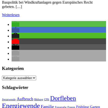
Baupolitik bei Windkraftanlagen gegen Europäisches Recht
gebeten. […]
Weiterlesen
Kategorien
Kategorien
Schlagwörter
Dorfleben
Aufbruch
Agrarwende
Bildung
CFK
Energiewende
Familie
Frühling
Garten
Fotografie
Fragen