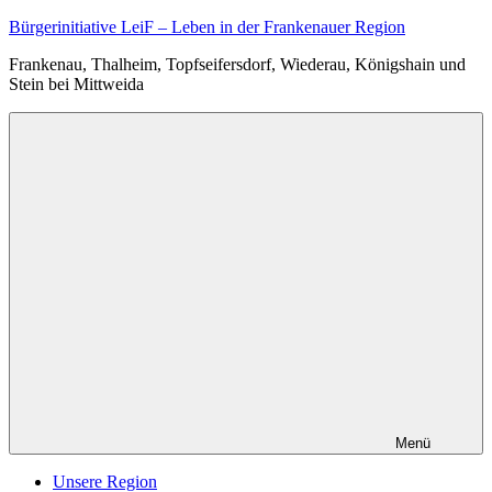
Zum
Bürgerinitiative LeiF – Leben in der Frankenauer Region
Inhalt
Frankenau, Thalheim, Topfseifersdorf, Wiederau, Königshain und
springen
Stein bei Mittweida
Menü
Unsere Region