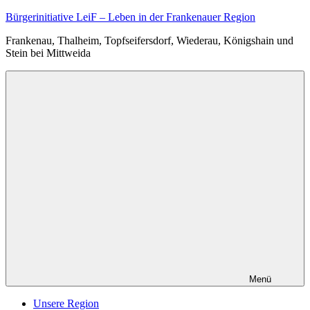
Zum
Bürgerinitiative LeiF – Leben in der Frankenauer Region
Inhalt
Frankenau, Thalheim, Topfseifersdorf, Wiederau, Königshain und
springen
Stein bei Mittweida
Menü
Unsere Region