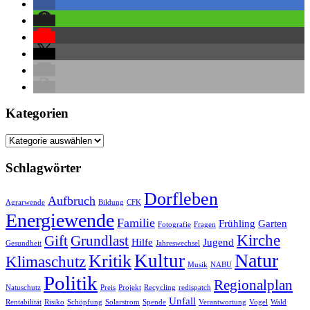
Kategorien
Kategorien
Schlagwörter
Dorfleben
Aufbruch
Agrarwende
Bildung
CFK
Energiewende
Familie
Frühling
Garten
Fotografie
Fragen
Kirche
Gift
Grundlast
Hilfe
Jugend
Gesundheit
Jahreswechsel
Natur
Kultur
Kritik
Klimaschutz
Musik
NABU
Politik
Regionalplan
Natuschutz
Preis
Projekt
Recycling
redispatch
Unfall
Rentabilität
Risiko
Schöpfung
Solarstrom
Spende
Verantwortung
Vogel
Wald