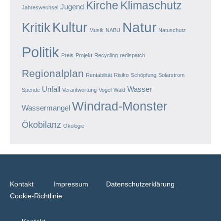
Kirche
Klimaschutz
Jugend
Jahreswechsel
Natur
Kultur
Kritik
Musik
NABU
Natuschutz
Politik
Preis
Projekt
Recycling
redispatch
Regionalplan
Rentabilität
Risiko
Schöpfung
Solarstrom
Unfall
Wasser
Spende
Verantwortung
Vogel
Wald
Windrad-Monster
Wassermangel
Ökobilanz
Ökologie
Kontakt
Impressum
Datenschutzerklärung
Cookie-Richtlinie