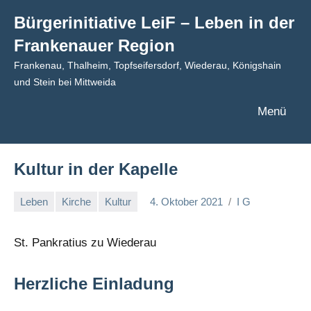
Zum
Bürgerinitiative LeiF – Leben in der
Inhalt
Frankenauer Region
springen
Frankenau, Thalheim, Topfseifersdorf, Wiederau, Königshain
und Stein bei Mittweida
Menü
Kultur in der Kapelle
Leben
Kirche
Kultur
4. Oktober 2021
I G
St. Pankratius zu Wiederau
Herzliche Einladung