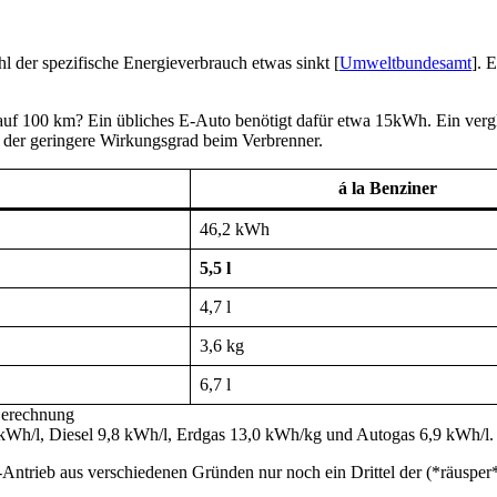
l der spezifische Energieverbrauch etwas sinkt [
Umweltbundesamt
]. 
 auf 100 km? Ein übliches E-Auto benötigt dafür etwa 15kWh. Ein vergl
d der geringere Wirkungsgrad beim Verbrenner.
á la Benziner
46,2 kWh
5,5 l
4,7 l
3,6 kg
6,7 l
Berechnung
4 kWh/l, Diesel 9,8 kWh/l, Erdgas 13,0 kWh/kg und Autogas 6,9 kWh/l.
Antrieb aus verschiedenen Gründen nur noch ein Drittel der (*räusper* b