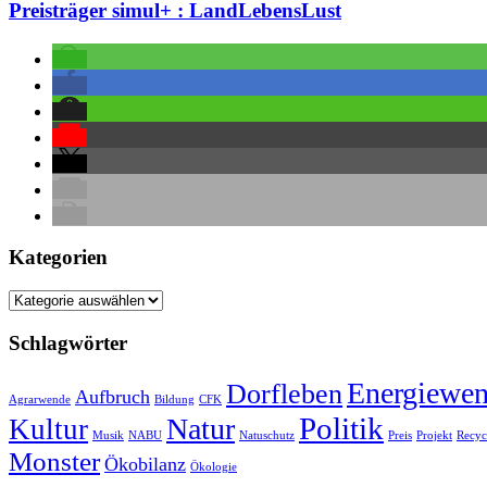
Preisträger simul+ : LandLebensLust
Kategorien
Kategorien
Schlagwörter
Energiewe
Dorfleben
Aufbruch
Agrarwende
Bildung
CFK
Politik
Natur
Kultur
Musik
NABU
Natuschutz
Preis
Projekt
Recyc
Monster
Ökobilanz
Ökologie