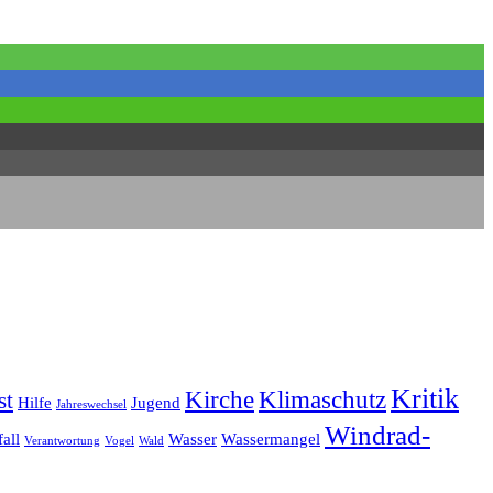
Kritik
Kirche
Klimaschutz
st
Hilfe
Jugend
Jahreswechsel
Windrad-
all
Wasser
Wassermangel
Verantwortung
Vogel
Wald