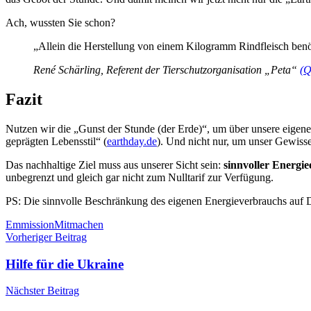
Ach, wussten Sie schon?
„Allein die Herstellung von einem Kilogramm Rindfleisch benö
René Schärling, Referent der Tierschutzorganisation „Peta“
(Q
Fazit
Nutzen wir die „Gunst der Stunde (der Erde)“, um über unsere eigen
geprägten Lebensstil“ (
earthday.de
). Und nicht nur, um unser Gewisse
Das nachhaltige Ziel muss aus unserer Sicht sein:
sinnvoller Energie
unbegrenzt und gleich gar nicht zum Nulltarif zur Verfügung.
PS: Die sinnvolle Beschränkung des eigenen Energieverbrauchs auf D
Schlagwörter
Emmission
Mitmachen
Beitragsnavigation
Vorheriger Beitrag
Hilfe für die Ukraine
Nächster Beitrag