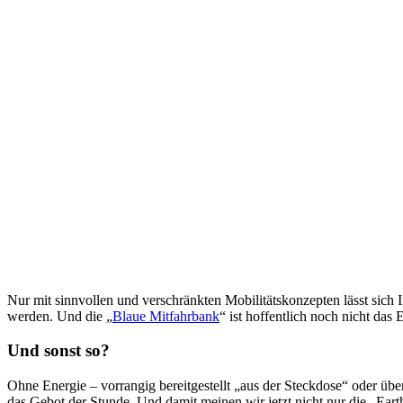
Nur mit sinnvollen und verschränkten Mobilitätskonzepten lässt sich I
werden. Und die „
Blaue Mitfahrbank
“ ist hoffentlich noch nicht da
Und sonst so?
Ohne Energie – vorrangig bereitgestellt „aus der Steckdose“ oder üb
das Gebot der Stunde. Und damit meinen wir jetzt nicht nur die „Ear