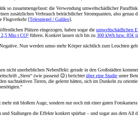
ritik so zusammengefasst: die Verwendung umweltschädlicher Paraffink
 einen zusätzlichen Verbrauch beträchtlicher Stromquanten, also gena
te Flugverkehr [
Telespiegel / Galileo
].
ffentlichen Plätzen eingezogen, haben sogar die
umweltschädlichen E
 2,5 Mio t CO²
führen. Konkret lassen sich bis zu
300 kWh bzw. 85€ jäh
ns Negative. Nun werden umso mehr Körper nächtlich zum Leuchten geb
inen nicht unerheblichen Nebenffekt: gerade in den Großstädten komme
tschrift „Stern“ (wie passend 😉) berichtet
über eine Studie
unter Bet
 nachtaktiven Tieren, die gelernt hätten, sich im Dunkeln zu orientie
benötigten.“
t mehr mit bloßem Auge, sondern nur noch mit einer guten Fotokamera 
 und Stallungen die Effekte konkret spürbar – und sogar aus dem All d