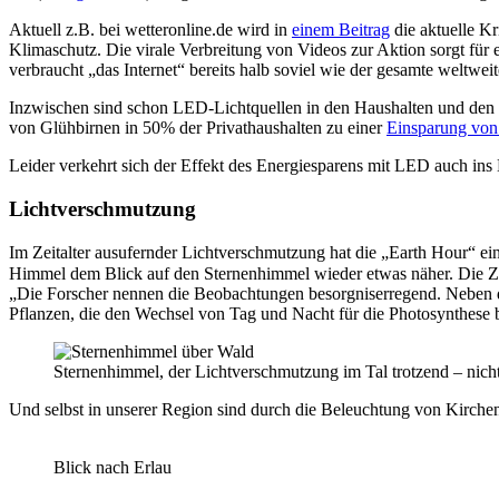
Aktuell z.B. bei wetteronline.de wird in
einem Beitrag
die aktuelle K
Klimaschutz. Die virale Verbreitung von Videos zur Aktion sorgt für
verbraucht „das Internet“ bereits halb soviel wie der gesamte weltwei
Inzwischen sind schon LED-Lichtquellen in den Haushalten und den ö
von Glühbirnen in 50% der Privathaushalten zu einer
Einsparung von
Leider verkehrt sich der Effekt des Energiesparens mit LED auch i
Lichtverschmutzung
Im Zeitalter ausufernder Lichtverschmutzung hat die „Earth Hour“ e
Himmel dem Blick auf den Sternenhimmel wieder etwas näher. Die Zei
„Die Forscher nennen die Beobachtungen besorgniserregend. Neben den
Pflanzen, die den Wechsel von Tag und Nacht für die Photosynthese 
Sternenhimmel, der Lichtverschmutzung im Tal trotzend – nich
Und selbst in unserer Region sind durch die Beleuchtung von Kirchen
Blick nach Erlau