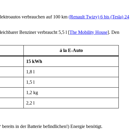
Elektroautos verbrauchen auf 100 km
(Renault Twizy) 6 bis (Tesla) 24
eichbarer Benziner verbraucht 5,5 l [
The Mobility House
]. Den
á la E-Auto
15 kWh
1,8 l
1,5 l
1,2 kg
2,2 l
ereits in der Batterie befindlichen!) Energie benötigt.