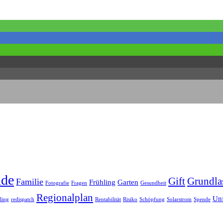
nde
Gift
Grundla
Familie
Frühling
Garten
Fotografie
Fragen
Gesundheit
Regionalplan
Unf
ling
redispatch
Rentabilität
Risiko
Schöpfung
Solarstrom
Spende