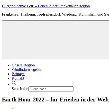
Zum
Bürgerinitiative LeiF – Leben in der Frankenauer Region
Inhalt
Frankenau, Thalheim, Topfseifersdorf, Wiederau, Königshain und Ste
springen
Unsere Region
Windindustriegebiet
Beiträge
Kontakt
Search for:
Earth Hour 2022 – für Frieden in der Welt