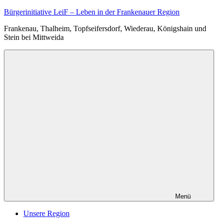
Zum
Bürgerinitiative LeiF – Leben in der Frankenauer Region
Inhalt
Frankenau, Thalheim, Topfseifersdorf, Wiederau, Königshain und
springen
Stein bei Mittweida
Menü
Unsere Region