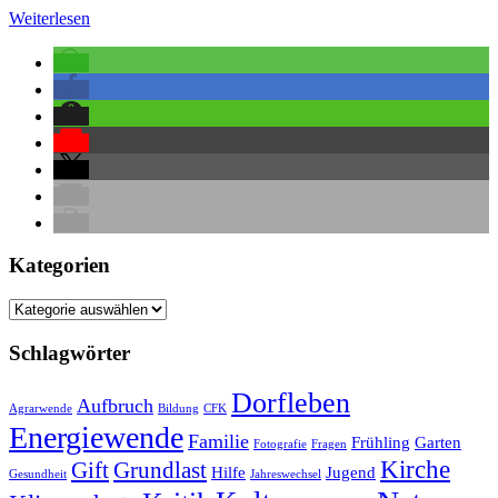
Weiterlesen
Kategorien
Kategorien
Schlagwörter
Dorfleben
Aufbruch
Agrarwende
Bildung
CFK
Energiewende
Familie
Frühling
Garten
Fotografie
Fragen
Kirche
Gift
Grundlast
Hilfe
Jugend
Gesundheit
Jahreswechsel