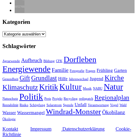
Kategorien
Kategorien
Schlagwörter
Dorfleben
Aufbruch
Agrarwende
Bildung
CFK
Energiewende
Familie
Frühling
Garten
Fotografie
Fragen
Kirche
Gift
Grundlast
Hilfe
Jugend
Gesundheit
Jahreswechsel
Natur
Kultur
Kritik
Klimaschutz
Musik
NABU
Politik
Regionalplan
Natuschutz
Preis
Projekt
Recycling
redispatch
Unfall
Rentabilität
Risiko
Schöpfung
Solarstrom
Spende
Verantwortung
Vogel
Wald
Windrad-Monster
Ökobilanz
Wasser
Wassermangel
Ökologie
Kontakt
Impressum
Datenschutzerklärung
Cookie-
Richtlinie