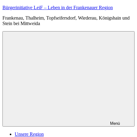
Zum
Bürgerinitiative LeiF – Leben in der Frankenauer Region
Inhalt
Frankenau, Thalheim, Topfseifersdorf, Wiederau, Königshain und
springen
Stein bei Mittweida
Menü
Unsere Region