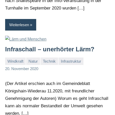
nach Shakespeare In der Info-Veranstaltung in der
Turnhalle im September 2020 wurden […]
Weiterlesen
Infraschall – unerhörter Lärm?
Windkraft
Natur
Technik
Infrastruktur
A
20. November 2020
Bo
(Der Artikel erschien auch im Gemeindeblatt
Königshain-Wiederau 11.2020, mit freundlicher
Genehmigung der Autoren) Worum es geht Infraschall
kann als normaler Bestandteil der Umwelt gesehen
werden. […]