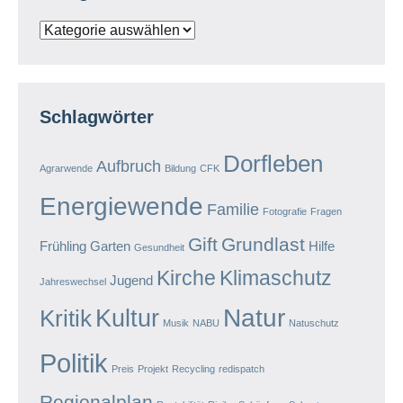
Kategorien
Schlagwörter
Dorfleben
Aufbruch
Agrarwende
Bildung
CFK
Energiewende
Familie
Fotografie
Fragen
Gift
Grundlast
Frühling
Garten
Hilfe
Gesundheit
Kirche
Klimaschutz
Jugend
Jahreswechsel
Natur
Kultur
Kritik
Musik
NABU
Natuschutz
Politik
Preis
Projekt
Recycling
redispatch
Regionalplan