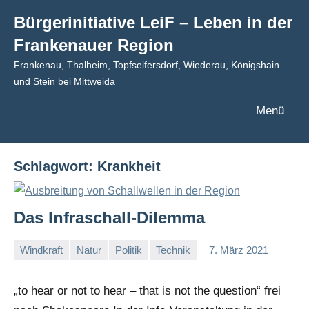
Zum
Bürgerinitiative LeiF – Leben in der
Inhalt
Frankenauer Region
springen
Frankenau, Thalheim, Topfseifersdorf, Wiederau, Königshain
und Stein bei Mittweida
Menü
Schlagwort:
Krankheit
Das Infraschall-Dilemma
Windkraft
Natur
Politik
Technik
7. März 2021
I
G
„to hear or not to hear – that is not the question“ frei