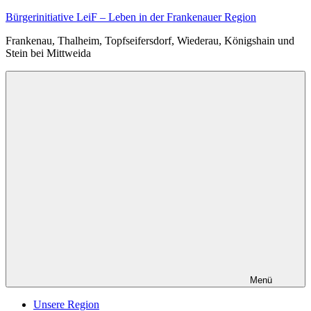
Zum
Bürgerinitiative LeiF – Leben in der Frankenauer Region
Inhalt
Frankenau, Thalheim, Topfseifersdorf, Wiederau, Königshain und
springen
Stein bei Mittweida
Menü
Unsere Region